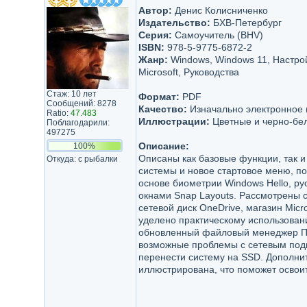
Автор:
Денис Колисниченко
Издательство:
БХВ-Петербург
Серия:
Самоучитель (BHV)
ISBN:
978-5-9775-6872-2
Жанр:
Windows, Windows 11, Настро
Microsoft, Руководства
Стаж: 10 лет
Формат:
PDF
Сообщений: 8278
Качество:
Изначально электронное 
Ratio:
47.483
Иллюстрации:
Цветные и черно-бе
Поблагодарили:
497275
Описание:
100%
Описаны как базовые функции, так 
Откуда: с рыбалки
системы и новое стартовое меню, по
основе биометрии Windows Hello, ру
окнами Snap Layouts. Рассмотрены 
сетевой диск OneDrive, магазин Micr
уделено практическому использован
обновленный файловый менеджер Про
возможные проблемы с сетевым подкл
перенести систему на SSD. Дополни
иллюстрирована, что поможет освоит