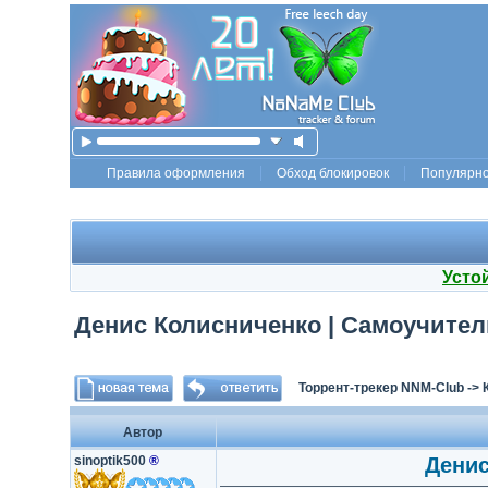
Правила оформления
Обход блокировок
Популярн
Усто
Денис Колисниченко | Самоучитель 
Торрент-трекер NNM-Club
->
Автор
sinoptik500
®
Денис