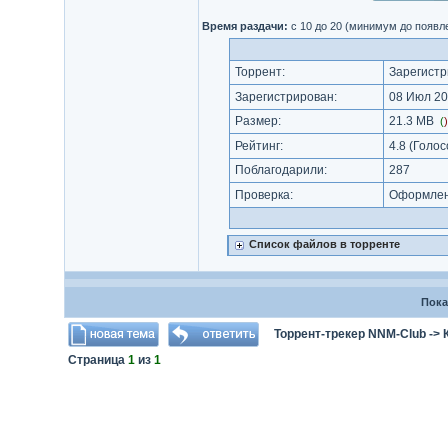
Время раздачи:
с 10 до 20 (минимум до появл
Торрент:
Зарегистр
Зарегистрирован:
08 Июл 20
Размер:
21.3 MB
(
Рейтинг:
4.8
(Голос
Поблагодарили:
287
Проверка:
Оформлени
Список файлов в торренте
Пока
Торрент-трекер NNM-Club
->
Страница
1
из
1