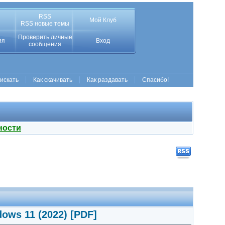
RSS
Мой Клуб
RSS новые темы
Проверить личные
ия
Вход
сообщения
 искать
Как скачивать
Как раздавать
Спасибо!
ности
ows 11 (2022) [PDF]