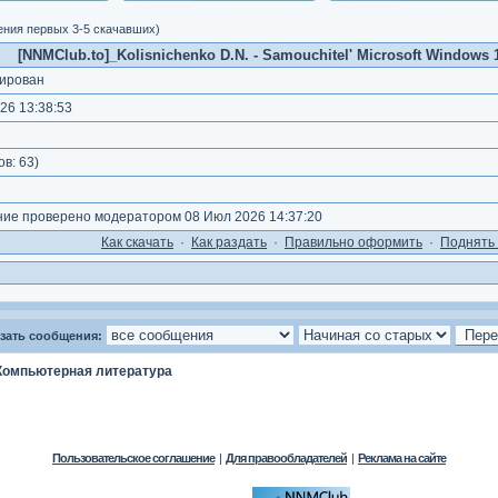
ения первых 3-5 скачавших)
[NNMClub.to]_Kolisnichenko D.N. - Samouchitel' Microsoft Windows 11
ирован
26 13:38:53
)
ов:
63
)
е проверено модератором 08 Июл 2026 14:37:20
Как cкачать
·
Как раздать
·
Правильно оформить
·
Поднять 
зать сообщения:
Компьютерная литература
Пользовательское соглашение
|
Для правообладателей
|
Реклама на сайте