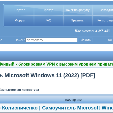
Портал
Трекер
Поиск по форуму
Закладки
Форум
FAQ
Правила
Регистрац
Нас вместе: 4 268 483
ое
Поиск :
Как
йчивый к блокировкам VPN с высоким уровнем приват
Microsoft Windows 11 (2022) [PDF]
Компьютерная литература
Сообщение
 Колисниченко | Самоучитель Microsoft Wind