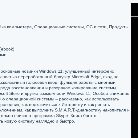
йка компьютера, Операционные системы, ОС и сети, Продукты
(ebook)
лые
и основные новинки Windows 11: улучшенный интерфейс
лностью переработанный браузер Microsoft Edge, вход на
сскоязычный голосовой ввод, функция работы с многими
среда восстановления и резервное копирование системы,
osoft Store и другие возможности Windows 11. Особое внимание
ию операционной системы – рассказано, как использовать
водник, как подключиться к Интернету и как решить
ючением, как выполнить S.M.A.R.T.-диагностику накопителя и
тельно описана программа Skype. Книга богато
ь новую систему наглядно и быстро.