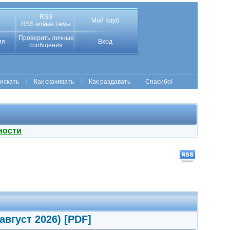
RSS
Мой Клуб
RSS новые темы
Проверить личные
ия
Вход
сообщения
 искать
Как скачивать
Как раздавать
Спасибо!
ности
вгуст 2026) [PDF]