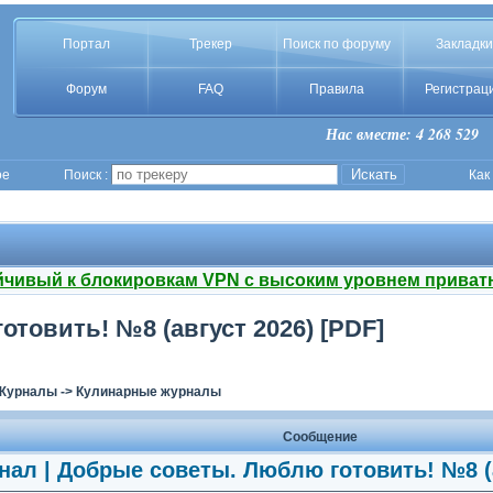
Портал
Трекер
Поиск по форуму
Закладки
Форум
FAQ
Правила
Регистрац
Нас вместе: 4 268 529
ое
Поиск :
Как
йчивый к блокировкам VPN с высоким уровнем приват
товить! №8 (август 2026) [PDF]
Журналы
->
Кулинарные журналы
Сообщение
ал | Добрые советы. Люблю готовить! №8 (а