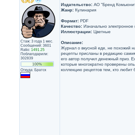
Издательство:
АО "Бренд Комьюни
Жанр:
Кулинария
Формат:
PDF
Качество:
Изначально электронное 
Иллюстрации:
Цветные
Стаж: 3 года 1 мес.
Описание:
Сообщений: 3601
Журнал о вкусной еде, не похожий н
Ratio:
1491.25
рецепты присланы в редакцию самим
Поблагодарили:
302839
его автор получил денежный приз. 
которые многократно проверены опы
100%
коллекцию рецептов тем, кто любит 
Откуда: Братск