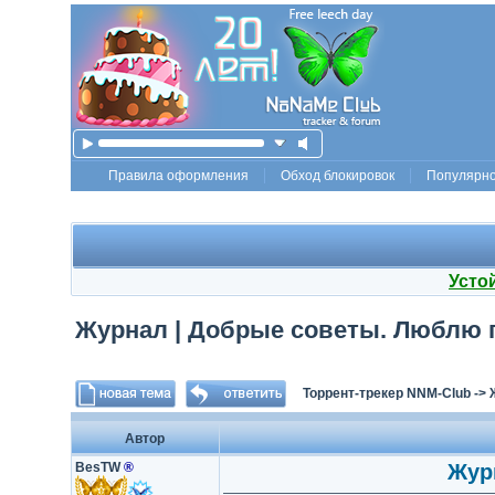
Правила оформления
Обход блокировок
Популярн
Усто
Журнал | Добрые советы. Люблю го
Торрент-трекер NNM-Club
->
Автор
BesTW
®
Журн