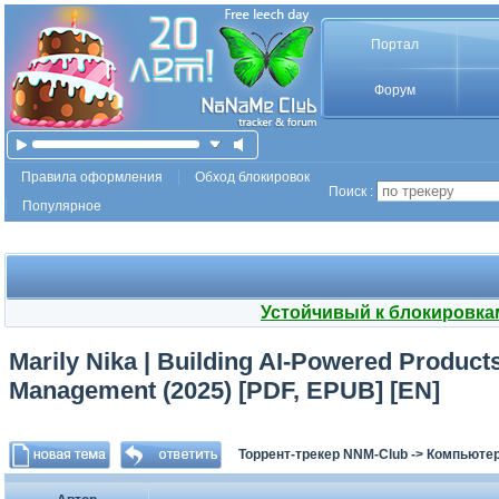
Портал
Форум
Правила оформления
Обход блокировок
Поиск :
Популярное
Устойчивый к блокировка
Marily Nika | Building AI-Powered Product
Management (2025) [PDF, EPUB] [EN]
Торрент-трекер NNM-Club
->
Компьютер