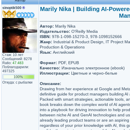
Автор
sinoptik500
®
Marily Nika | Building AI-Power
Man
Автор:
Marily Nika
Издательство:
O'Reilly Media
ISBN:
978-1-098-15270-3, 978-1098152666
Жанр:
Industrial & Product Design, IT Project 
Production & Operations
Язык:
Английский
Стаж: 10 лет
Сообщений: 8278
Формат:
PDF, EPUB
Ratio:
47.483
Поблагодарили:
Качество:
Изначально электронное (ebook)
497325
Иллюстрации:
Цветные и черно-белые
100%
Откуда: с рыбалки
Описание:
Drawing from her experience at Google and Meta, 
definitive guide for product managers building 
Packed with smart strategies, actionable tools, a
book breaks down the complex world of AI agents
into a playbook for driving innovation to help pro
between niche AI and GenAI technologies and use
already leading product teams or are an aspirin
regardless of your prior knowledge with AI, this 