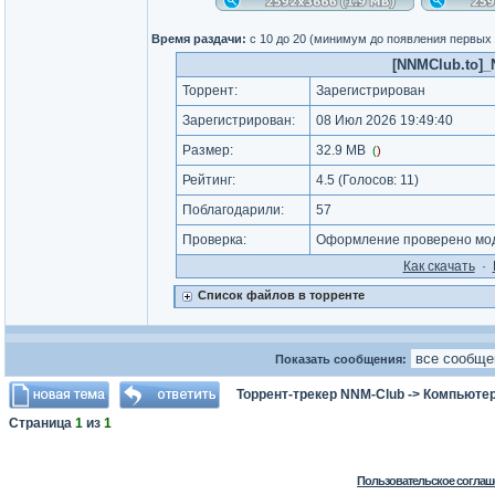
Время раздачи:
с 10 до 20 (минимум до появления первых
[NNMClub.to]_N
Торрент:
Зарегистрирован
Зарегистрирован:
08 Июл 2026 19:49:40
Размер:
32.9 MB
(
)
Рейтинг:
4.5
(Голосов:
11
)
Поблагодарили:
57
Проверка:
Оформление проверено мод
Как cкачать
·
Список файлов в торренте
Показать сообщения:
Торрент-трекер NNM-Club
->
Компьютер
Страница
1
из
1
Пользовательское соглаш