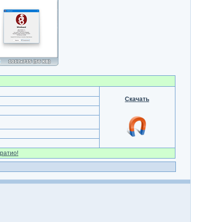
Скачать
ратио!