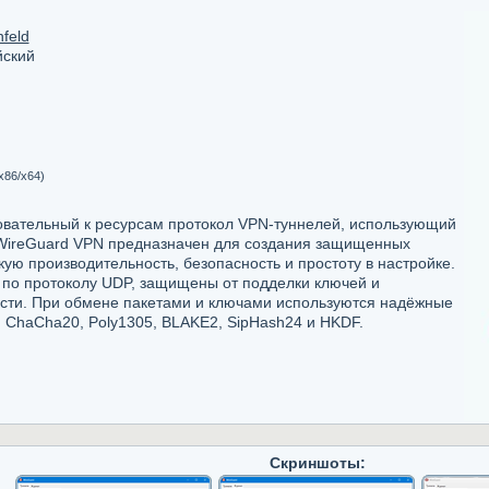
feld
йский
x86/x64)
овательный к ресурсам протокол VPN-туннелей, использующий
ireGuard VPN предназначен для создания защищенных
ую производительность, безопасность и простоту в настройке.
 по протоколу UDP, защищены от подделки ключей и
сти. При обмене пакетами и ключами используются надёжные
ChaCha20, Poly1305, BLAKE2, SipHash24 и HKDF.
Скриншоты: