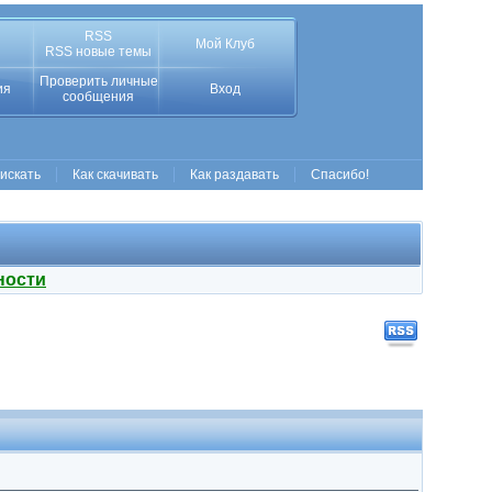
RSS
Мой Клуб
RSS новые темы
Проверить личные
ия
Вход
сообщения
 искать
Как скачивать
Как раздавать
Спасибо!
ности