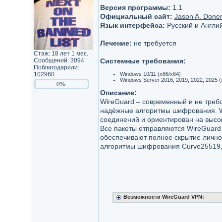
Версия программы:
1.1
Официальный сайт:
Jason A. Donen
Язык интерфейса:
Русский и Англи
Лечение:
не требуется
Стаж: 18 лет 1 мес.
Сообщений: 3094
Системные требования:
Поблагодарили:
102960
Windows 10/11 (x86/x64)
Windows Server 2016, 2019, 2022, 2025 (
0%
Описание:
WireGuard – современный и не треб
надёжные алгоритмы шифрования. W
соединений и ориентирован на высок
Все пакеты отправляются WireGuard
обеспечивают полное скрытие лично
алгоритмы шифрования Curve25519, 
Возможности WireGuard VPN: