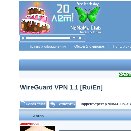
Правила оформления
Обход блокировок
Популярн
Усто
WireGuard VPN 1.1 [Ru/En]
Торрент-трекер NNM-Club
->
Автор
anonymous