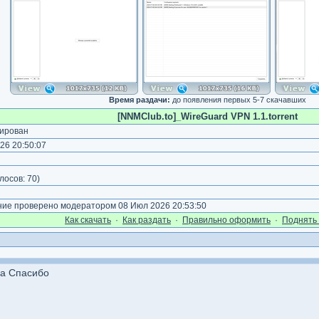
Время раздачи:
до появления первых 5-7 скачавших
[NNMClub.to]_WireGuard VPN 1.1.torrent
ирован
26 20:50:07
)
лосов:
70
)
е проверено модератором 08 Июл 2026 20:53:50
Как cкачать
·
Как раздать
·
Правильно оформить
·
Поднять 
ла Спасибо