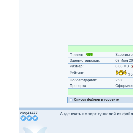
Зарегистр
Торрент:
Зарегистрирован:
08 Июл 20
Размер:
8.88 MB
(
Рейтинг:
(Го
Поблагодарили:
258
Проверка:
Оформлени
Список файлов в торренте
oleg41477
А где взять импорт туннелей из фай