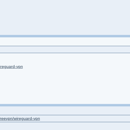
ireguard-vpn
freevpn/wireguard-vpn