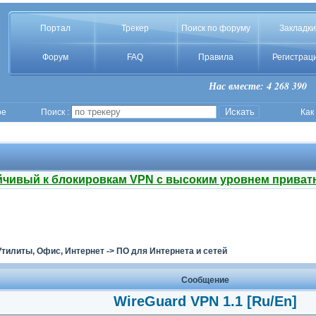
Портал
Трекер
Поиск по форуму
Закладки
Форум
FAQ
Правила
Регистрац
Нас вместе: 4 268 390
ое
Поиск :
Как
йчивый к блокировкам VPN с высоким уровнем приват
Утилиты, Офис, Интернет
->
ПО для Интернета и сетей
Сообщение
WireGuard VPN 1.1 [Ru/En]