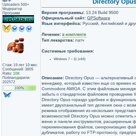
lipi
®
Directory Opus
Uploaders 500+
Модератор
Версия программы:
13.24 Build 9500
Программ
Официальный сайт:
GPSoftware
Язык интерфейса:
Русский, Английский и дру
Лечение:
в комплекте
Тип лекарства:
патч
Системные требования:
Windows 7 – 11 (х64)
Стаж: 19 лет 10 мес.
Сообщений: 3805
Ratio:
10K
Описание:
Directory Opus — альтернативный
Поблагодарили:
202572
менеджер, который известен еще со времен 
100%
Commodore AMIGA. С этим файловым менедж
забыть о стандартном файловом проводнике W
Directory Opus гораздо удобнее и функциональ
имеет двухпанельный тип деления окна с воз
режима отображения из нескольких представ
возможностей Directory Opus можно отметить
меню и панели инструментов, расширенные ф
переименования файлов, синхронизацию фай
дубликатов, работу по FTP-протоколу, предп