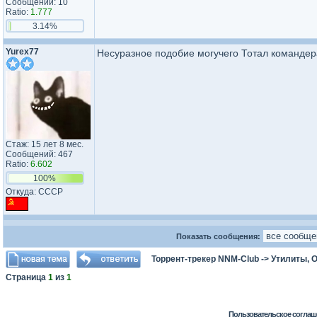
Сообщений: 10
Ratio:
1.777
3.14%
Yurex77
Несуразное подобие могучего Тотал командер
Стаж: 15 лет 8 мес.
Сообщений: 467
Ratio:
6.602
100%
Откуда: СССР
Показать сообщения:
Торрент-трекер NNM-Club
->
Утилиты, 
Страница
1
из
1
Пользовательское соглаш