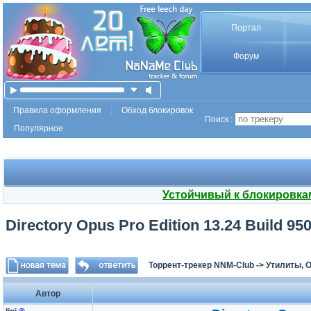
Портал
Форум
Правила оформления
Обход блокировок
Поиск :
Популярное
Устойчивый к блокировка
Directory Opus Pro Edition 13.24 Build 950
Торрент-трекер NNM-Club
->
Утилиты, 
Автор