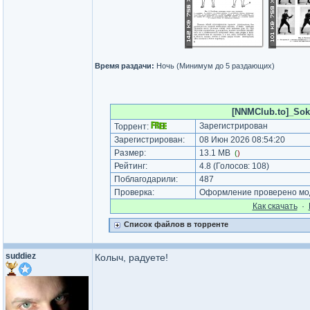
Время раздачи:
Ночь (Минимум до 5 раздающих)
[NNMClub.to]_Soko
Зарегистрирован
Торрент:
Зарегистрирован:
08 Июн 2026 08:54:20
Размер:
13.1 MB
(
)
Рейтинг:
4.8
(Голосов:
108
)
Поблагодарили:
487
Проверка:
Оформление проверено мод
Как cкачать
·
Список файлов в торренте
suddiez
Колыч, радуете!