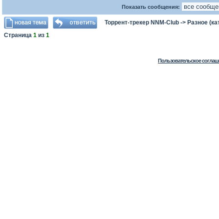
Показать сообщения:
Торрент-трекер NNM-Club
->
Разное (ка
Страница
1
из
1
Пользовательское соглаш