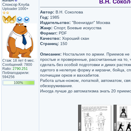
Колыч
®
В.Н. Сокол
Спонсор Клуба
Uploader 1000+
Автор:
В.Н. Соколова
Год:
1985
Издательство:
"Воениздат" Москва
Жанр:
Спорт, Боевые искусства
Формат:
PDF
Качество:
Хороший скан
Страниц:
150
Описание:
Ностальгия по армии. Приемов не 
простые и проверенные, рассчитанные на то, 
Стаж: 18 лет 6 мес.
сделать без особой подготовки и диких растяже
Сообщений: 7800
Ratio:
2790.251
одетого в нелепую форму и кирзачи, бойца, с
Поблагодарили:
полчищам орков и ваххабитов.
594256
Работа штык-ножом, лопаткой, автоматом, свя
100%
обезоруживание.
Иногда лучше до автоматизма знать 20 приемо