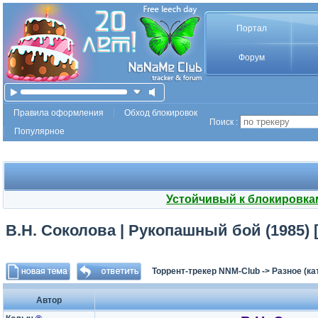
Портал
Форум
Правила оформления
Обход блокировок
Поиск :
Популярное
Устойчивый к блокировка
В.Н. Соколова | Рукопашный бой (1985) 
Торрент-трекер NNM-Club
->
Разное (ка
Автор