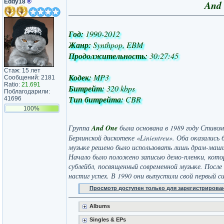
Eddy18
®
And 
Год:
1990-2012
Жанр:
Synthpop, EBM
Продолжительность:
30:27:45
Стаж: 15 лет
Кодек:
MP3
Сообщений: 2181
Ratio:
21.691
Битрейт:
320 kbps
Поблагодарили:
Тип битрейта:
CBR
41696
100%
Группа
And One
была основана в 1989 году Стивом Н
Берлинской дискотеке «Linientreu». Оба оказались
музыке решено было использовать лишь драм-машин
Начало было положено записью демо-пленки, котор
сублейбл, посвященный современной музыке. После 
настиг успех. В 1990 они выпустили свой первый с
Просмотр доступен только для зарегистрирова
Albums
Singles & EPs