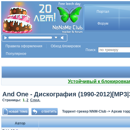
Портал
Форум
Правила оформления
Обход блокировок
Поиск :
Популярное
Устойчивый к блокировка
And One - Дискография (1990-2012)[MP3
Страницы:
1
,
2
След.
Торрент-трекер NNM-Club
->
Архив тор
Автор