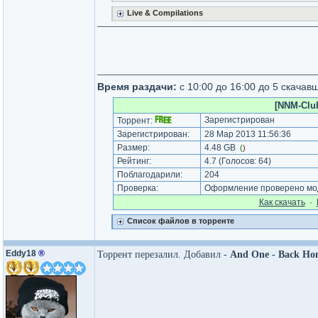
Live & Compilations
Время раздачи:
c 10:00 до 16:00 до 5 скачавш
[NNM-Club
Зарегистрирован
Торрент:
Зарегистрирован:
28 Мар 2013 11:56:36
Размер:
4.48 GB
(
)
Рейтинг:
4.7
(Голосов:
64
)
Поблагодарили:
204
Проверка:
Оформление проверено мод
Как cкачать
·
Список файлов в торренте
Eddy18
®
Торрент перезалил. Добавил -
And One - Back Ho