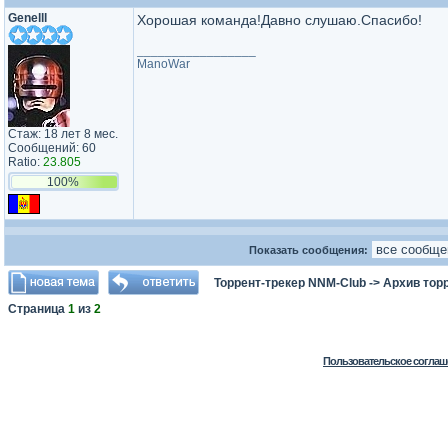
Genelll
Хорошая команда!Давно слушаю.Спасибо!
_________________
ManoWar
Стаж: 18 лет 8 мес.
Сообщений: 60
Ratio:
23.805
100%
Показать сообщения:
Торрент-трекер NNM-Club
->
Архив тор
Страница
1
из
2
Пользовательское соглаш