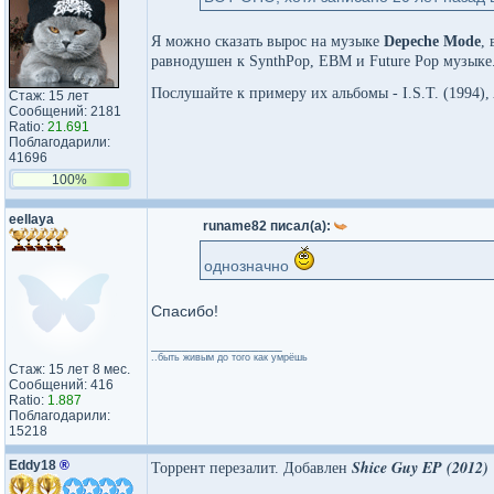
Я можно сказать вырос на музыке
Depeche Mode
,
равнодушен к SynthPop, EBM и Future Pop музыке.
Послушайте к примеру их альбомы - I.S.T. (1994), 
Стаж: 15 лет
Сообщений: 2181
Ratio:
21.691
Поблагодарили:
41696
100%
eellaya
runame82 писал(а):
однозначно
Спасибо!
_________________
..быть живым до того как умрёшь
Стаж: 15 лет 8 мес.
Сообщений: 416
Ratio:
1.887
Поблагодарили:
15218
Shice Guy EP (2012)
Eddy18
®
Торрент перезалит. Добавлен