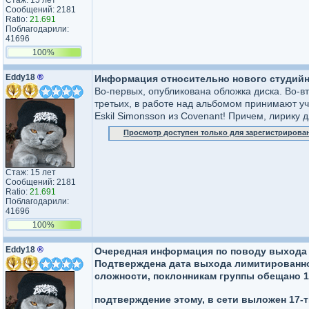
Стаж: 15 лет
Сообщений: 2181
Ratio:
21.691
Поблагодарили:
41696
100%
Eddy18
®
Информация относительно нового студийн
Во-первых, опубликована обложка диска. Во-вт
третьих, в работе над альбомом принимают уча
Eskil Simonsson из Covenant! Причем, лирику 
Просмотр доступен только для зарегистрирова
Стаж: 15 лет
Сообщений: 2181
Ratio:
21.691
Поблагодарили:
41696
100%
Eddy18
®
Очередная информация по поводу выхода 
Подтверждена дата выхода лимитированного 
сложности, поклонникам группы обещано 18
подтверждение этому, в сети выложен 17-