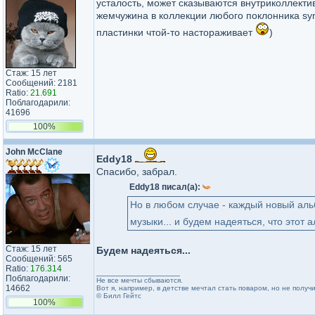
усталость, может сказываются внутриколлект
жемчужина в коллекции любого поклонника syn
пластинки чтой-то настораживает
)
Стаж: 15 лет
Сообщений: 2181
Ratio:
21.691
Поблагодарили:
41696
100%
John McClane
Eddy18
Спасибо, забрал.
Eddy18 писал(а):
Но в любом случае - каждый новый ал
музыки... и будем надеяться, что этот
Стаж: 15 лет
Будем надеяться...
Сообщений: 565
Ratio:
176.314
_________________
Поблагодарили:
Не все мечты сбываются.
14662
Вот я, например, в детстве мечтал стать поваром, но не получ
© Билл Гейтс
100%