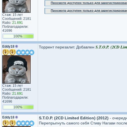
Просмотр доступен только для зарегистрирова
Просмотр доступен только для зарегистрирова
Стаж: 15 лет
Сообщений: 2181
Ratio:
21.691
Поблагодарили:
41696
100%
S.T.O.P. (2CD Limi
Eddy18
®
Торрент перезалит. Добавлен
Стаж: 15 лет
Сообщений: 2181
Ratio:
21.691
Поблагодарили:
41696
100%
Eddy18
®
S.T.O.P. (2CD Limited Edition) (2012)
- очередн
Перепрыгнуть самого себя Стиву Нагави пос