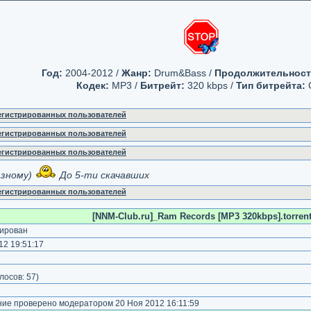
Год:
2004-2012 /
Жанр:
Drum&Bass /
Продолжительност
Кодек:
MP3 /
Битрейт:
320 kbps /
Тип битрейта:
регистрированных пользователей
регистрированных пользователей
регистрированных пользователей
азному)
До 5-ти скачавших
регистрированных пользователей
[NNM-Club.ru]_Ram Records [MP3 320kbps].torren
ирован
2 19:51:17
лосов:
57
)
е проверено модератором 20 Ноя 2012 16:11:59