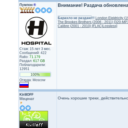
Пумпон
®
Внимание! Раздача обновлена
_________________
Барахло не раздаю!!!
London Elektricity (
The Brookes Brothers (2006 - 2011) [320-MP
Calibre (2001 - 2010) [FLAC|Lossless]
Стаж: 15 лет 3 мес.
Сообщений: 422
Ratio:
71.179
Раздал:
617 GB
Поблагодарили:
12951
100%
Откуда: Moscow
KirillOFF
Очень хорошие треки, действительн
Меценат