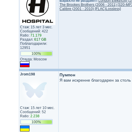
Барахло не раздаю!!!
London Elektricity (
The Brookes Brothers (2006 - 2011) [320-MP
Calibre (2001 - 2010) [FLAC|Lossless]
Стаж: 15 лет 3 мес.
Сообщений: 422
Ratio:
71.179
Раздал:
617 GB
Поблагодарили:
12951
100%
Откуда: Moscow
Jrom198
Пумпон
Я вам искренне благодарен за столь 
Стаж: 15 лет 10 мес.
Сообщений: 52
Ratio:
2.238
100%