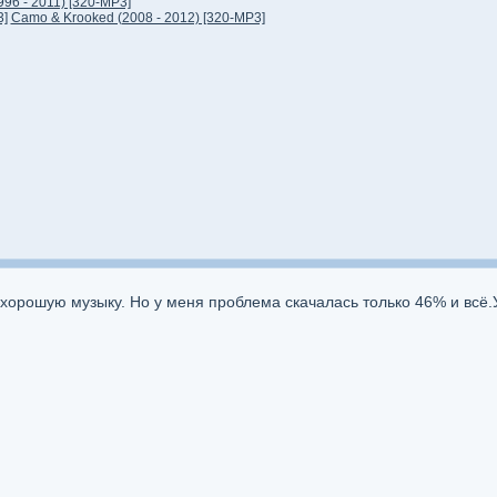
1996 - 2011) [320-MP3]
3]
Camo & Krooked (2008 - 2012) [320-MP3]
хорошую музыку. Но у меня проблема скачалась только 46% и всё.У