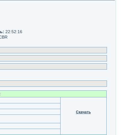
ь:
22:52:16
CBR
t
Скачать