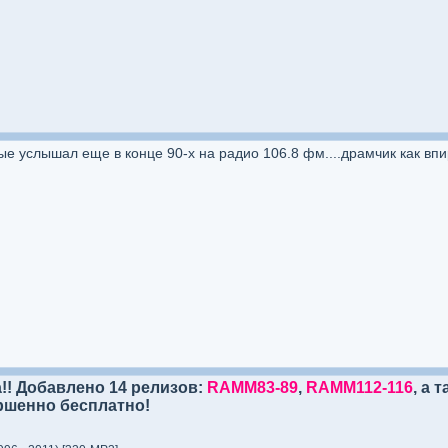
е услышал еще в конце 90-х на радио 106.8 фм....драмчик как впир
!! Добавлено 14 релизов:
RAMM83-89
,
RAMM112-116
, а 
шенно бесплатно!