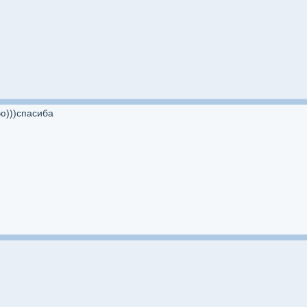
ю)))спасиба