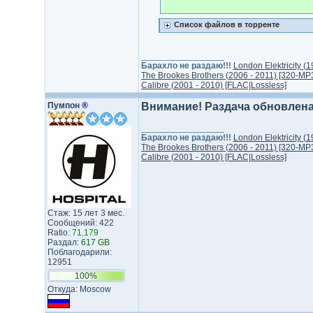
Список файлов в торренте
_________________
Барахло не раздаю!!!
London Elektricity (
The Brookes Brothers (2006 - 2011) [320-MP
Calibre (2001 - 2010) [FLAC|Lossless]
Пумпон
®
Внимание! Раздача обновлена
_________________
Барахло не раздаю!!!
London Elektricity (
The Brookes Brothers (2006 - 2011) [320-MP
Calibre (2001 - 2010) [FLAC|Lossless]
Стаж: 15 лет 3 мес.
Сообщений: 422
Ratio:
71.179
Раздал:
617 GB
Поблагодарили:
12951
100%
Откуда: Moscow