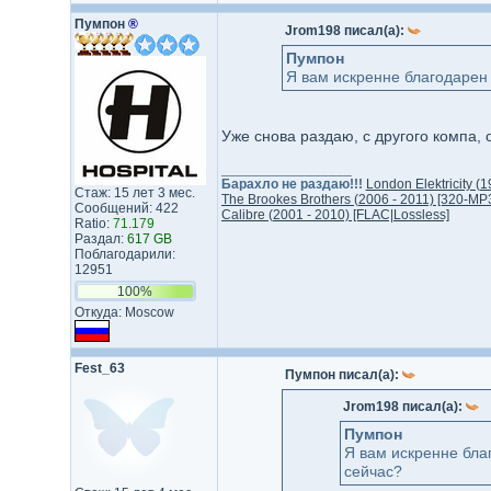
Пумпон
®
Jrom198 писал(а):
Пумпон
Я вам искренне благодарен 
Уже снова раздаю, с другого компа, 
_________________
Барахло не раздаю!!!
London Elektricity (
Стаж: 15 лет 3 мес.
The Brookes Brothers (2006 - 2011) [320-MP
Сообщений: 422
Calibre (2001 - 2010) [FLAC|Lossless]
Ratio:
71.179
Раздал:
617 GB
Поблагодарили:
12951
100%
Откуда: Moscow
Fest_63
Пумпон писал(а):
Jrom198 писал(а):
Пумпон
Я вам искренне благ
сейчас?