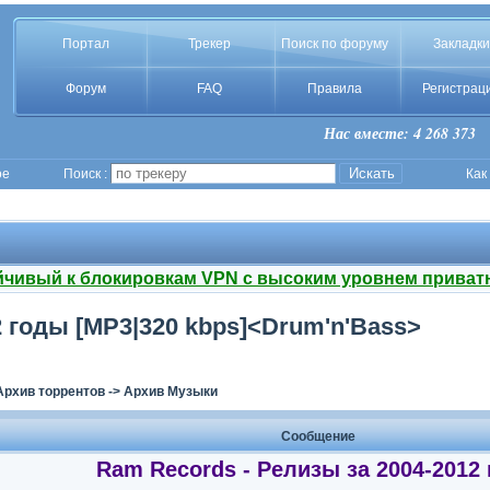
Портал
Трекер
Поиск по форуму
Закладки
Форум
FAQ
Правила
Регистрац
Нас вместе: 4 268 373
ое
Поиск :
Как
йчивый к блокировкам VPN с высоким уровнем приват
2 годы [MP3|320 kbps]<Drum'n'Bass>
Архив торрентов
->
Архив Музыки
Сообщение
Ram Records - Релизы за 2004-2012