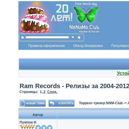
Правила оформления
Обход блокировок
Популярн
Усто
Ram Records - Релизы за 2004-201
Страницы:
1
,
2
След.
Торрент-трекер NNM-Club
->
Автор
Пумпон
®