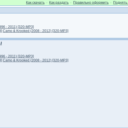
Как cкачать
·
Как раздать
·
Правильно оформить
·
Поднять 
1996 - 2011) [320-MP3]
3]
Camo & Krooked (2008 - 2012) [320-MP3]
!
1996 - 2011) [320-MP3]
3]
Camo & Krooked (2008 - 2012) [320-MP3]