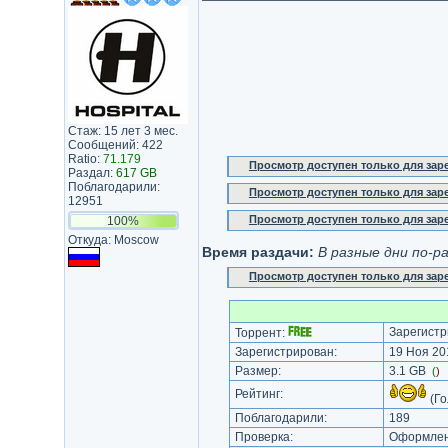
Стаж: 15 лет 3 мес.
Сообщений: 422
Ratio:
71.179
Просмотр доступен только для за
Раздал:
617 GB
Поблагодарили:
Просмотр доступен только для за
12951
Просмотр доступен только для за
100%
Откуда: Moscow
Время раздачи:
В разные дни по-р
Просмотр доступен только для за
Зарегистр
Торрент:
Зарегистрирован:
19 Ноя 201
Размер:
3.1 GB
(
)
Рейтинг:
(Го
Поблагодарили:
189
Проверка:
Оформлени