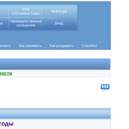
RSS
Мой Клуб
RSS новые темы
Проверить личные
ия
Вход
сообщения
 искать
Как скачивать
Как раздавать
Спасибо!
ности
 годы