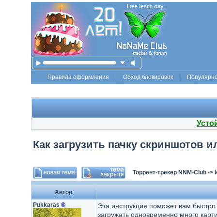
Правила оформления
Обход блокировок
Популярн
Усто
Как загрузить пачку скриншотов ил
Торрент-трекер NNM-Club
->
Автор
Pukkaras
®
Эта инструкция поможет вам быстро 
загружать одновременно много карти