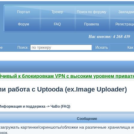
Портал
Трекер
Поиск по форуму
Закладки
Форум
FAQ
Правила
Регистрац
Нас вместе: 4 268 439
ое
Поиск :
Как
йчивый к блокировкам VPN с высоким уровнем приват
и работа с Uptooda (ex.Image Uploader)
Информация и поддержка
->
ЧаВо (FAQ)
Сообщение
загружать картинки/скриншоты/обложки на различные хранилища из
нок.