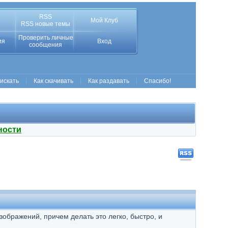
RSS
Мой Клуб
RSS новые темы
Проверить личные
ия
Вход
сообщения
 искать
Как скачивать
Как раздавать
Спасибо!
ности
ображений, причем делать это легко, быстро, и