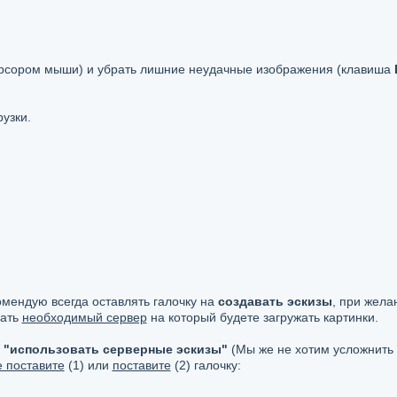
урсором мыши) и убрать лишние неудачные изображения (клавиша
узки.
омендую всегда оставлять галочку на
создавать эскизы
, при жела
рать
необходимый сервер
на который будете загружать картинки.
а
"использовать серверные эскизы"
(Мы же не хотим усложнить
е поставите
(1) или
поставите
(2) галочку: