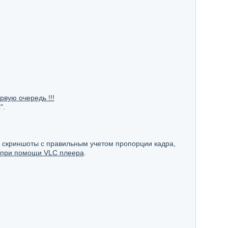
рвую очередь !!!
".
я скриншоты с правильным учетом пропорции кадра,
х при помощи VLC плеера
.