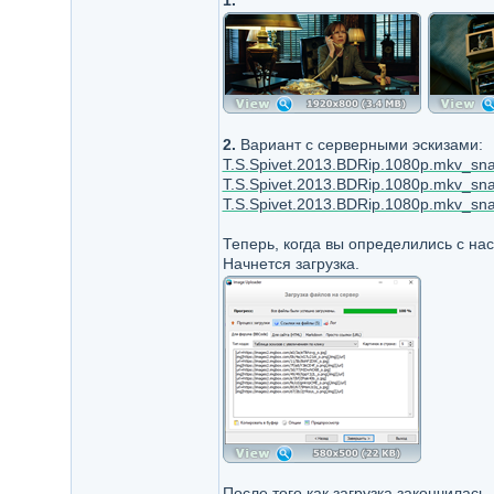
1.
2.
Вариант с серверными эскизами:
T.S.Spivet.2013.BDRip.1080p.mkv_sna
T.S.Spivet.2013.BDRip.1080p.mkv_sna
T.S.Spivet.2013.BDRip.1080p.mkv_sna
Теперь, когда вы определились с н
Начнется загрузка.
После того как загрузка закончилась