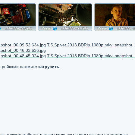
pshot_00.09.52.634.jpg
T.S.Spivet.2013.BDRip.1080p.mkv_snapshot_
pshot_00.46.03.636.jpg
pshot_00.48.45.024.jpg
T.S.Spivet.2013.BDRip.1080p.mkv_snapshot_
астройками нажмите
загрузить
.
, вы можете выбрать в каком виде вам нужны ссылки на картинки.