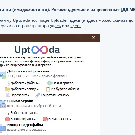
инги (имиджхостинги). Рекомендуемые и запрещенные [ДД.ММ
грамму
Uptooda
ex.Image Uploader
здесь
(а
здесь
можно скачать до
ерсии со страниц автора
здесь
или
здесь
.