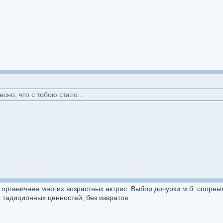
есно, что с тобою стало...
рганичнее многих возрастных актрис. Выбор дочурки м.б. спорным 
 тадиционных ценностей, без извратов.