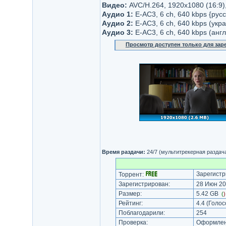
Видео:
AVC/H.264, 1920x1080 (16:9),
Аудио 1:
E-AC3, 6 ch, 640 kbps {русск
Аудио 2:
E-AC3, 6 ch, 640 kbps (укр
Аудио 3:
E-AC3, 6 ch, 640 kbps (анг
Просмотр доступен только для за
Время раздачи:
24/7 (мультитрекерная раздач
Зарегистр
Торрент:
Зарегистрирован:
28 Июн 20
Размер:
5.42 GB
(
Рейтинг:
4.4
(Голос
Поблагодарили:
254
Проверка:
Оформлени