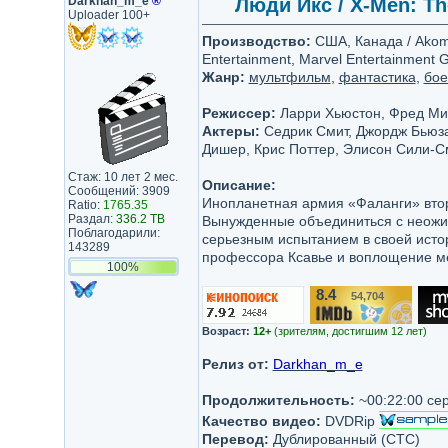
Darkhan_m_e
®
Люди Икс / X-Men: The
Uploader 100+
Производство:
США, Канада / Akom 
Entertainment, Marvel Entertainment Gr
Жанр:
мультфильм
,
фантастика
,
бое
Режиссер:
Ларри Хьюстон, Фред Ми
Актеры:
Седрик Смит, Джордж Бьюза,
Дишер, Крис Поттер, Элисон Сили-С
Стаж: 10 лет 2 мес.
Описание:
Сообщений: 3909
Инопланетная армия «Фаланги» втор
Ratio:
1765.35
Раздал:
336.2 TB
Вынужденные объединиться с неожи
Поблагодарили:
серьезным испытанием в своей исто
143289
профессора Ксавье и воплощение ме
100%
8.4
54,704
/10
Возраст:
12+
(зрителям, достигшим 12 лет)
Релиз от:
Darkhan_m_e
Продолжительность:
~00:22:00 се
Качество видео:
DVDRip
Перевод:
Дублированный (СТС)