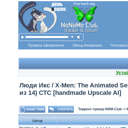
Правила оформления
Обход блокировок
Популярн
Усто
Люди Икс / X-Men: The Animated Seri
из 14) СТС [handmade Upscale AI]
Торрент-трекер NNM-Club
->
Автор