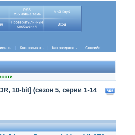
RSS
Мой Клуб
RSS новые темы
Проверить личные
ия
Вход
сообщения
 искать
Как скачивать
Как раздавать
Спасибо!
ности
, 10-bit] (сезон 5, серии 1-14