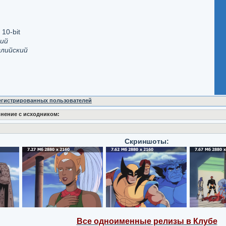
10-bit
кий
лийский
регистрированных пользователей
нение с исходником:
Скриншоты:
Все одноименные релизы в Клубе