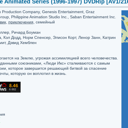
 Animated Series (1996-1997) DVDRip [AV1/216
Production Company, Genesis Entertainment, Graz
oup, Philippine Animation Studio Inc., Saban Entertainment Inc.
вик
,
приключения
, семейный
ллер, Ричард Боуман
 Кэл Додд, Норм Спенсер, Элисон Корт, Ленор Занн, Катрин
мит, Дэвид Хемблен
гается на Землю, угрожая ассимиляцией всего человечества.
данными союзниками, «Люди Икс» сталкиваются с самым
рии, которое завершится решающей битвой за спасение
чты, которую он воплотил в жизнь.
рия