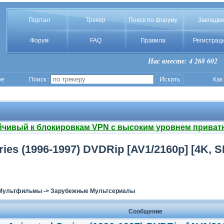
Портал
Трекер
Поиск по форуму
Закладки
Форум
FAQ
Правила
Регистрац
Нас вместе: 4 268 602
ое
Поиск :
Как
йчивый к блокировкам VPN с высоким уровнем приват
es (1996-1997) DVDRip [AV1/2160p] [4K, SDR
Мультфильмы
->
Зарубежные Мультсериалы
Сообщение