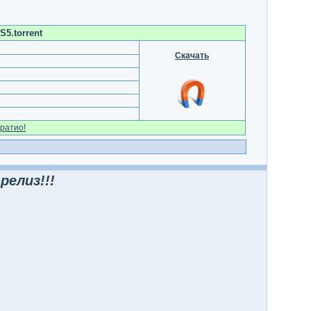
S5.torrent
Скачать
ратио!
релиз!!!