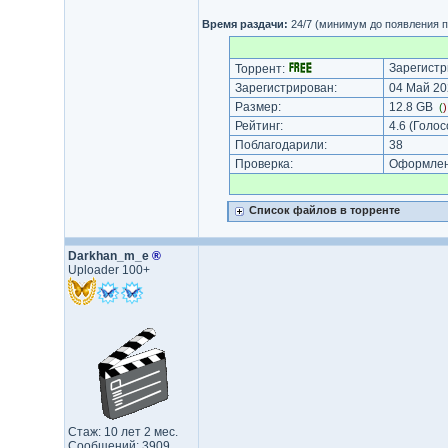
Время раздачи:
24/7 (минимум до появления п
Зарегистр
Торрент:
Зарегистрирован:
04 Май 20
Размер:
12.8 GB
(
Рейтинг:
4.6
(Голос
Поблагодарили:
38
Проверка:
Оформлени
Список файлов в торренте
Darkhan_m_e
®
Uploader 100+
Стаж: 10 лет 2 мес.
Сообщений: 3909