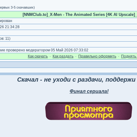
ервых 3-5 скачавших)
[NNMClub.to]_X-Men - The Animated Series [4K AI Upscale]_
ирован
26 21:34:28
)
ов:
11
)
е проверено модератором 05 Май 2026 07:33:02
Как cкачать
·
Как раздать
·
Правильно оформить
·
Поднять 
Скачал - не уходи с раздачи, поддержи 
Финал сериала!