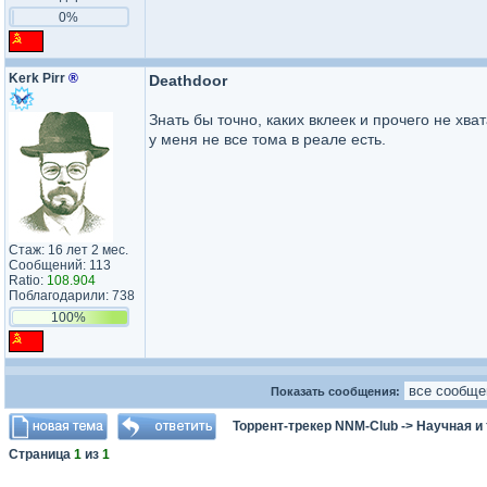
0%
Kerk Pirr
®
Deathdoor
Знать бы точно, каких вклеек и прочего не хв
у меня не все тома в реале есть.
Стаж: 16 лет 2 мес.
Сообщений: 113
Ratio:
108.904
Поблагодарили: 738
100%
Показать сообщения:
Торрент-трекер NNM-Club
->
Научная и
Страница
1
из
1