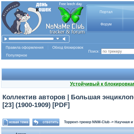
Портал
Форум
Правила оформления
Обход блокировок
Поиск :
Популярное
Устойчивый к блокировка
Коллектив авторов | Большая энцикло
[23] (1900-1909) [PDF]
Торрент-трекер NNM-Club
->
Научная и