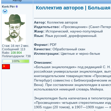
Автор
Kerk Pirr
®
Коллектив авторов | Большая
Автор:
Коллектив авторов
Издательство:
«Просвещение» (Санкт-Петер
Жанр:
Исторический, научно-популярный
Язык:
Язык русский, дореформенный.
Формат:
PDF
Стаж: 16 лет 2 мес.
Качество:
Обработанный скан
Сообщений: 113
Ratio:
108.904
Иллюстрации:
Цветные и черно-белые
Поблагодарили: 738
100%
Описание:
«Большая энциклопедия» под редакцией С. Н
российская универсальная энциклопедия, вы
книгоиздательским товариществом «Просвеще
Петербург) совместно с Библиографическим ин
Вена). При составлении энциклопедии в качес
использовался немецкий словарь Мейера.
Энциклопедия была напечатана в типолитогр
«Просвещение» четырьмя стереотипными из
1905 годах (20 томов), в 1907—1909 годах — 