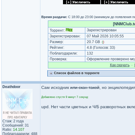
Время раздачи:
С 18:00 до 23:00 (минимум до появления п
[NNMClub.t
Зарегистрирован
Торрент:
Зарегистрирован:
07 Май 2026 10:05:55
Размер:
20.7 GB
(
)
Рейтинг:
4.8
(Голосов:
33
)
Поблагодарили:
132
Проверка:
Оформление проверено мод
Как cкачать
·
Список файлов в торренте
Deathdoor
Сам исходник
или скан такой
, но энциклопеди
Добавлено спустя 9 минут 7 секунд:
upd. Нет части цветных и Ч/Б разворотных вкл
Стаж: 2 года
Сообщений: 31
Ratio:
14.107
Поблагодарили: 488