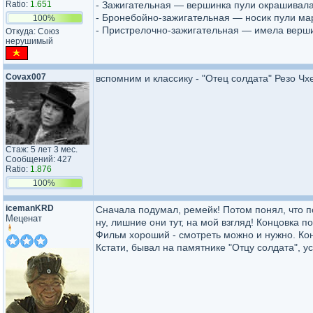
Ratio:
1.651
- Зажигательная — вершинка пули окрашивалас
- Бронебойно-зажигательная — носик пули мар
100%
- Пристрелочно-зажигательная — имела верши
Откуда: Союз
нерушимый
Covax007
вспомним и классику - "Отец солдата" Резо Чх
Стаж: 5 лет 3 мес.
Сообщений: 427
Ratio:
1.876
100%
icemanKRD
Сначала подумал, ремейк! Потом понял, что 
Меценат
ну, лишние они тут, на мой взгляд! Концовка п
Фильм хороший - смотреть можно и нужно. Кон
Кстати, бывал на памятнике "Отцу солдата", 