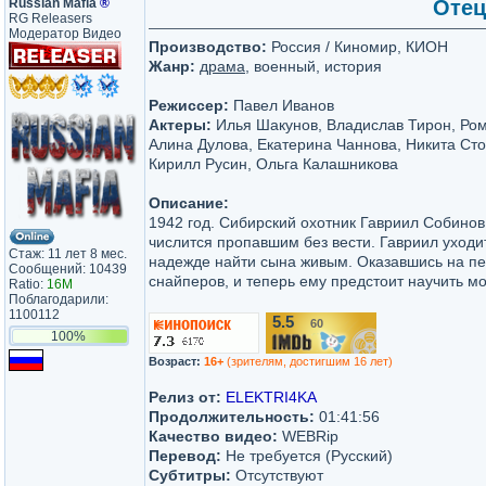
Russian Mafia
®
Отец
RG Releasers
Модератор Видео
Производство:
Россия / Киномир, КИОН
Жанр:
драма
, военный, история
Режиссер:
Павел Иванов
Актеры:
Илья Шакунов, Владислав Тирон, Ром
Алина Дулова, Екатерина Чаннова, Никита Сто
Кирилл Русин, Ольга Калашникова
Описание:
1942 год. Сибирский охотник Гавриил Собинов 
числится пропавшим без вести. Гавриил уход
Стаж: 11 лет 8 мес.
надежде найти сына живым. Оказавшись на пер
Сообщений: 10439
снайперов, и теперь ему предстоит научить м
Ratio:
16M
Поблагодарили:
1100112
5.5
60
/10
100%
Возраст:
16+
(зрителям, достигшим 16 лет)
Релиз от:
ELEKTRI4KA
Продолжительность:
01:41:56
Качество видео:
WEBRip
Перевод:
Не требуется (Русский)
Субтитры:
Отсутствуют