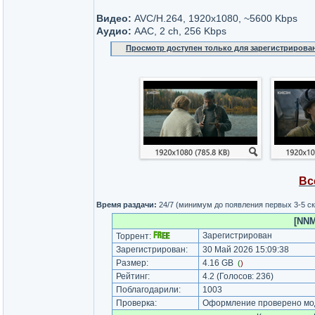
Видео:
AVC/H.264, 1920x1080, ~5600 Kbps
Аудио:
AAC, 2 ch, 256 Kbps
Просмотр доступен только для зарегистрирова
Вс
Время раздачи:
24/7 (минимум до появления первых 3-5 с
[NNM
Зарегистрирован
Торрент:
Зарегистрирован:
30 Май 2026 15:09:38
Размер:
4.16 GB
(
)
Рейтинг:
4.2
(Голосов:
236
)
Поблагодарили:
1003
Проверка:
Оформление проверено мод