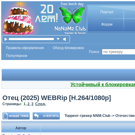
Портал
Форум
Правила оформления
Обход блокировок
Поиск :
Популярное
Устойчивый к блокировка
Отец (2025) WEBRip [H.264/1080p]
Страницы:
1
,
2
,
3
След.
Торрент-трекер NNM-Club
->
Отечестве
Автор