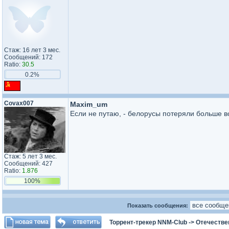
Стаж: 16 лет 3 мес.
Сообщений: 172
Ratio:
30.5
0.2%
Covax007
Maxim_um
Если не путаю, - белорусы потеряли больше вс
Стаж: 5 лет 3 мес.
Сообщений: 427
Ratio:
1.876
100%
Показать сообщения:
Торрент-трекер NNM-Club
->
Отечестве