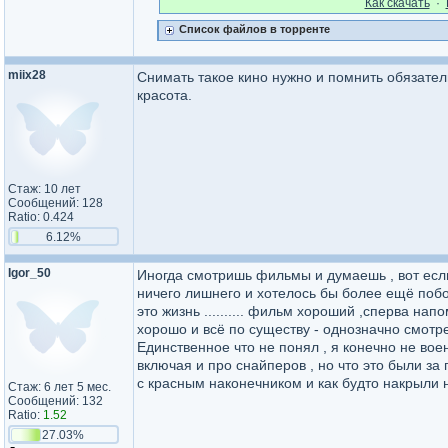
Как cкачать
·
Список файлов в торренте
miix28
Снимать такое кино нужно и помнить обязател
красота.
Стаж: 10 лет
Сообщений: 128
Ratio: 0.424
6.12%
Igor_50
Иногда смотришь фильмы и думаешь , вот есл
ничего лишнего и хотелось бы более ещё побо
это жизнь .......... фильм хороший ,сперва н
хорошо и всё по существу - однозначно смотре
Единственное что не понял , я конечно не вое
включая и про снайперов , но что это были за п
с красным наконечником и как будто накрыл
Стаж: 6 лет 5 мес.
Сообщений: 132
Ratio:
1.52
27.03%