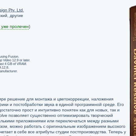
ign Pty. Ltd.
кий, другие
 уже пролечен
)
sing Fusion.
 Video 12.9 or later.
east 4 GB of VRAM.
 12.8.
anufacturer.
мире решение для монтажа и цветокоррекции, наложения
ики и постобработки звука в единой программной среде. Его
статочно прост и интуитивно понятен как для новых, так и
olve позволяет существенно оптимизировать творческий
колькими приложениями или переключаться между разными
азом, можно работать с оригинальным изображением высокого
очетает в себе все атрибуты студии постпроизводства. Теперь у