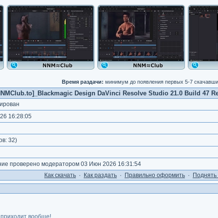
Время раздачи:
минимум до появления первых 5-7 скачавш
NNMClub.to]_Blackmagic Design DaVinci Resolve Studio 21.0 Build 47 Re
ирован
26 16:28:05
)
ов:
32
)
е проверено модератором 03 Июн 2026 16:31:54
Как cкачать
·
Как раздать
·
Правильно оформить
·
Поднять 
 приходит вообще!