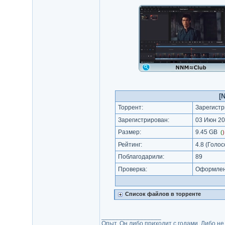
[
Торрент:
Зарегистр
Зарегистрирован:
03 Июн 20
Размер:
9.45 GB
(
Рейтинг:
4.8
(Голос
Поблагодарили:
89
Проверка:
Оформлени
Список файлов в торренте
_________________
Опыт. Он либо приходит с годами. Либо не