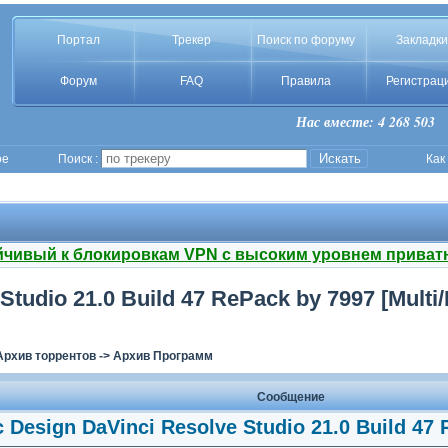
Портал
Трекер
Поиск по форуму
Закладки
Форум
FAQ
Правила
Регистрац
Нас вместе: 4 268 503
ое
Поиск :
Как
йчивый к блокировкам VPN с высоким уровнем приват
tudio 21.0 Build 47 RePack by 7997 [Multi/
Архив торрентов
->
Архив Программ
Сообщение
 Design DaVinci Resolve Studio 21.0 Build 47 