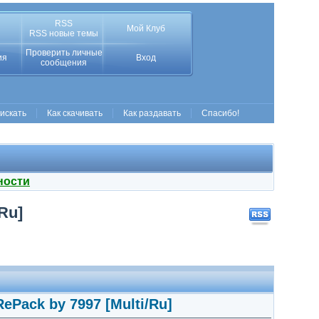
RSS
Мой Клуб
RSS новые темы
Проверить личные
ия
Вход
сообщения
 искать
Как скачивать
Как раздавать
Спасибо!
ности
Ru]
RePack by 7997 [Multi/Ru]