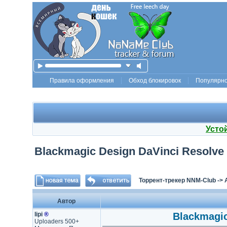
Правила оформления
Обход блокировок
Популярн
Усто
Blackmagic Design DaVinci Resolve S
Торрент-трекер NNM-Club
->
Автор
lipi
®
Blackmagic
Uploaders 500+