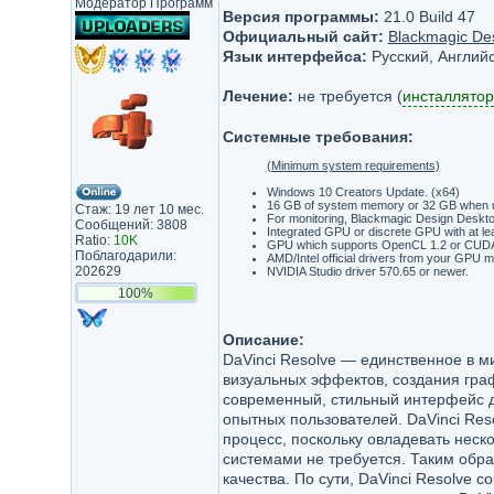
Модератор Программ
Версия программы:
21.0 Build 47
Официальный сайт:
Blackmagic Des
Язык интерфейса:
Русский, Английс
Лечение:
не требуется (
инсталлятор
Системные требования:
(Minimum system requirements)
Windows 10 Creators Update. (x64)
16 GB of system memory or 32 GB when u
Стаж: 19 лет 10 мес.
For monitoring, Blackmagic Design Desktop
Сообщений: 3808
Integrated GPU or discrete GPU with at l
Ratio:
10K
GPU which supports OpenCL 1.2 or CUDA
Поблагодарили:
AMD/Intel official drivers from your GPU m
202629
NVIDIA Studio driver 570.65 or newer.
100%
Описание:
DaVinci Resolve — единственное в 
визуальных эффектов, создания граф
современный, стильный интерфейс до
опытных пользователей. DaVinci Res
процесс, поскольку овладевать нес
системами не требуется. Таким обр
качества. По сути, DaVinci Resolve с