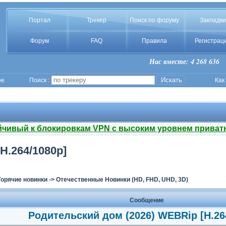
Портал
Трекер
Поиск по форуму
Закладки
Форум
FAQ
Правила
Регистрац
Нас вместе: 4 268 636
ое
Поиск :
Как
йчивый к блокировкам VPN с высоким уровнем приват
H.264/1080p]
Горячие новинки
->
Отечественные Новинки (HD, FHD, UHD, 3D)
Сообщение
Родительский дом (2026) WEBRip [H.26