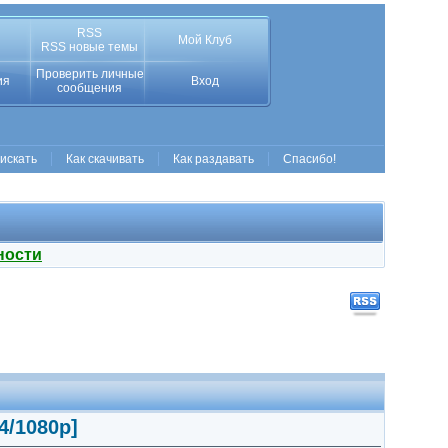
RSS
Мой Клуб
RSS новые темы
Проверить личные
ия
Вход
сообщения
 искать
Как скачивать
Как раздавать
Спасибо!
ности
4/1080p]