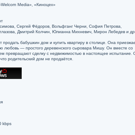
 «Welcom Media», «Киноцех»
рт
имова, Сергей Фёдоров, Вольфганг Черни, София Петрова,
глазова, Дмитрий Колчин, Юлианна Михневич, Мирон Лебедев и др
продать бабушкин дом и купить квартиру в столице. Она приезжа
ую любовь — простого деревенского сыровара Мишу. Он вместе со
м превращают сделку с недвижимостью в настоящее испытание. 
что родительский дом не продаётся.
ия
0 kbps