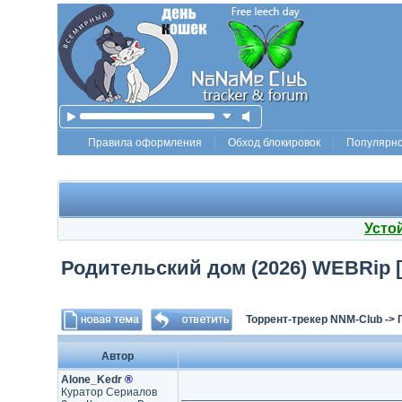
Правила оформления
Обход блокировок
Популярн
Усто
Родительский дом (2026) WEBRip [
Торрент-трекер NNM-Club
->
Автор
Alone_Kedr
®
Куратор Сериалов