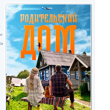
.
ет
Со