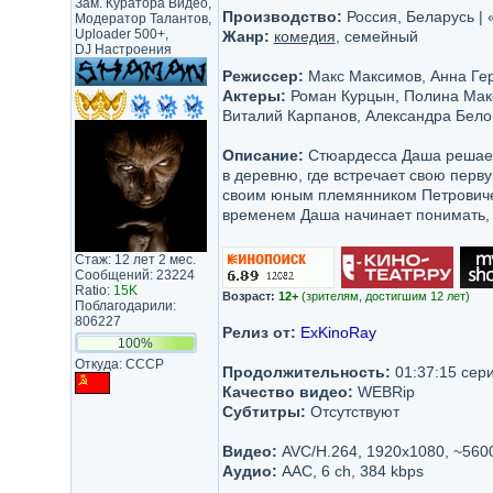
Зам. Куратора Видео,
Производство:
Россия, Беларусь |
Модератор Талантов,
Uploader 500+,
Жанр:
комедия
, семейный
DJ Настроения
Режиссер:
Макс Максимов, Анна Ге
Актеры:
Роман Курцын, Полина Макс
Виталий Карпанов, Александра Бело
Описание:
Стюардесса Даша решает 
в деревню, где встречает свою перв
своим юным племянником Петровиче
временем Даша начинает понимать, 
Стаж: 12 лет 2 мес.
Сообщений: 23224
Ratio:
15K
Возраст:
12+
(зрителям, достигшим 12 лет)
Поблагодарили:
806227
Релиз от:
ExKinoRay
100%
Откуда: CCCP
Продолжительность:
01:37:15 сер
Качество видео:
WEBRip
Субтитры:
Отсутствуют
Видео:
AVC/H.264, 1920x1080, ~560
Аудио:
AAC, 6 ch, 384 kbps