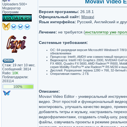
lipi
®
Movavi Video Ed
Uploaders 500+
Модератор
Версия программы:
26.18.1
Программ
Официальный сайт:
Movavi
Язык интерфейса:
Русский, Английский и дру
Лечение:
не требуется (
инсталлятор уже про
Системные требования:
ОС: 64-разрядная версия Microsoft® Windows® 7/8/1
обновлениями
Процессор: Intel®, AMD® или совместимый процессо
Видеокарта: Intel® HD Graphics 2000, NVIDIA® GeFo
FX 4800, Quadro FX 5600, AMD Radeon™ R600, Mobil
Стаж: 19 лет 10 мес.
серия Mobility FirePro™ или Radeon™ R5 M230 и вы
Сообщений: 3814
Дисплей: Разрешение экрана 1280 × 768, 32-битный 
Ratio:
10K
Оперативная память: 2 ГБ
Поблагодарили:
203114
100%
Описание:
Movavi Video Editor - универсальный инструме
видео. Этот простой и функциональный видео
монтировать, улучшать качество видео, прим
добавлять титры и музыку, настраивать перех
видеофрагментами, создавать слайд-шоу, раз
файлы, озвучивать проекты в режиме реально