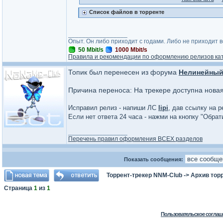
Список файлов в торренте
_________________
Опыт. Он либо приходит с годами. Либо не приходит 
50 Mbit/s
1000 Mbit/s
Правила и рекомендации по оформлению релизов ка
Топик был перенесен из форума
Нелинейный
Причина переноса: На трекере доступна нова
Исправил релиз - напиши ЛС
lipi
, дав ссылку на р
Если нет ответа 24 часа - нажми на кнопку "Обра
_________________
Перечень правил оформления ВСЕХ разделов
Показать сообщения:
Торрент-трекер NNM-Club
->
Архив тор
Страница
1
из
1
Пользовательское соглаш