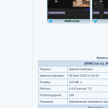
Время р
[NNMClub.to]_Mo
Торрент:
Зарегистрирован
Зарегистрирован:
08 Июл 2026 14:34:34
Размер:
110 MB
(
)
Рейтинг:
4.8
(Голосов:
71
)
Поблагодарили:
199
Проверка:
Оформление проверено мод
Как cкачать
·