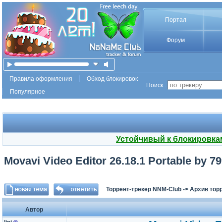
Портал
Форум
Правила оформления
Обход блокировок
Поиск :
Популярное
Устойчивый к блокировка
Movavi Video Editor 26.18.1 Portable by 79
Торрент-трекер NNM-Club
->
Архив тор
Автор