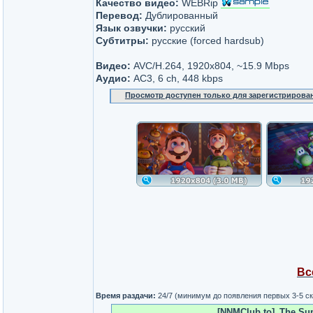
Качество видео:
WEBRip
Перевод:
Дублированный
Язык озвучки:
русский
Субтитры:
русские (forced hardsub)
Видео:
AVC/H.264, 1920x804, ~15.9 Mbps
Аудио:
AC3, 6 ch, 448 kbps
Просмотр доступен только для зарегистрирова
Вс
Время раздачи:
24/7 (минимум до появления первых 3-5 с
[NNMClub.to]_The.Sup