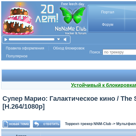
Портал
Форум
Правила оформления
Обход блокировок
Поиск :
Популярное
Устойчивый к блокировка
Супер Марио: Галактическое кино / The 
[H.264/1080p]
Торрент-трекер NNM-Club
->
Мультфил