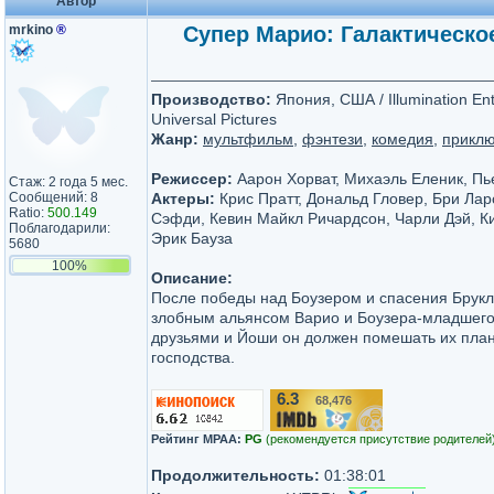
Автор
mrkino
®
Супер Марио: Галактическое
Производство:
Япония, США / Illumination Ent
Universal Pictures
Жанр:
мультфильм
,
фэнтези
,
комедия
,
прикл
Режиссер:
Аарон Хорват, Михаэль Еленик, Пь
Стаж: 2 года 5 мес.
Сообщений: 8
Актеры:
Крис Пратт, Дональд Гловер, Бри Ларсо
Ratio:
500.149
Сэфди, Кевин Майкл Ричардсон, Чарли Дэй, К
Поблагодарили:
Эрик Бауза
5680
100%
Описание:
После победы над Боузером и спасения Брукл
злобным альянсом Варио и Боузера-младшего.
друзьями и Йоши он должен помешать их пла
господства.
6.3
68,476
/10
Рейтинг MPAA:
PG
(рекомендуется присутствие родителей
Продолжительность:
01:38:01