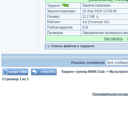
Зарегистрирован
Торрент:
Зарегистрирован:
10 Апр 2026 12:58:45
Размер:
11.2 GB
(
)
Рейтинг:
4.6
(Голосов:
42
)
Поблагодарили:
214
Проверка:
Оформление проверено мод
Как cкачать
·
Список файлов в торренте
Показать сообщения:
Торрент-трекер NNM-Club
->
Мультфил
Страница
1
из
1
Пользовательское соглаш