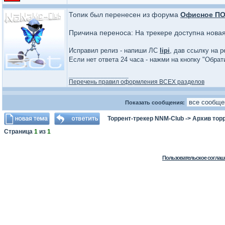
Топик был перенесен из форума
Офисное П
Причина переноса: На трекере доступна нова
Исправил релиз - напиши ЛС
lipi
, дав ссылку на р
Если нет ответа 24 часа - нажми на кнопку "Обра
_________________
Перечень правил оформления ВСЕХ разделов
Показать сообщения:
Торрент-трекер NNM-Club
->
Архив тор
Страница
1
из
1
Пользовательское соглаш