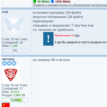
50 Mbit/s
1000 Mbit/s
Правила и рекомендации по оформлению релизов ка
xrak
установил програму (1й файл)
запустил обновление (2й файл)
перезагрузил
открываю и предлагают 7-day free trial
т.е. лечение не сработало
!
Примечание от
lipi:
Стаж: 15 лет 1 мес.
А где Вы увидели в тексте раздачи хо
Сообщений: 16
Ratio:
1.166
0%
wetroduy
на семёрку 86-я встала
Стаж: 10 лет 9 мес.
Сообщений: 17
Ratio:
15.014
Раздал:
3.964 TB
78.06%