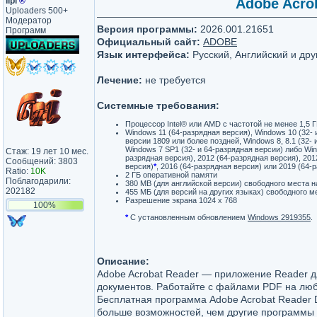
lipi
®
Adobe Acrob
Uploaders 500+
Модератор
Версия программы:
2026.001.21651
Программ
Официальный сайт:
ADOBE
Язык интерфейса:
Русский, Английский и дру
Лечение:
не требуется
Системные требования:
Процессор Intel® или AMD с частотой не менее 1,5 
Windows 11 (64-разрядная версия), Windows 10 (32- 
версии 1809 или более поздней, Windows 8, 8.1 (32-
Windows 7 SP1 (32- и 64-разрядная версии) либо Win
Стаж: 19 лет 10 мес.
разрядная версия), 2012 (64-разрядная версия), 201
Сообщений: 3803
версия)
*
, 2016 (64-разрядная версия) или 2019 (64-
Ratio:
10K
2 ГБ оперативной памяти
Поблагодарили:
380 MB (для английской версии) свободного места н
202182
455 МБ (для версий на других языках) свободного м
Разрешение экрана 1024 x 768
100%
*
С установленным обновлением
Windows 2919355
.
Описание:
Adobe Acrobat Reader — приложение Reader 
документов. Работайте с файлами PDF на люб
Бесплатная программа Adobe Acrobat Reader 
больше возможностей, чем другие программы 