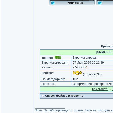
Время р
[NNMClub.t
Зарегистрирован
Торрент:
Зарегистрирован:
07 Июн 2026 19:21:39
Размер:
2.52 GB
(
)
Рейтинг:
(Голосов:
34
)
Поблагодарили:
102
Проверка:
Оформление проверено мод
Как cкачать
·
Список файлов в торренте
_________________
Опыт. Он либо приходит с годами. Либо не приходит 