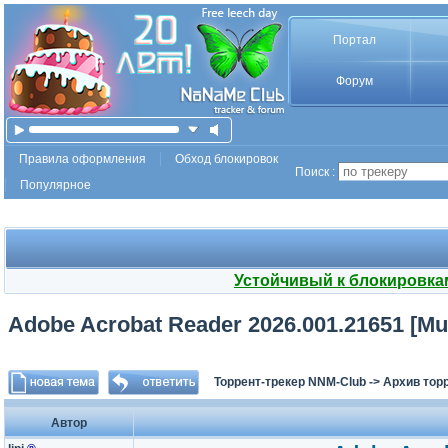
Портал
Форум
Правила оформления
Обход блокировок
Поиск :
Популярное
Устойчивый к блокировка
Adobe Acrobat Reader 2026.001.21651 [Mul
Торрент-трекер NNM-Club
->
Архив тор
Автор